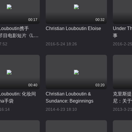
00:17
00:32
n Louboutin携手
Christian Louboutin Eloise
Under 
 Li节目电影短片《La
事
n》
7:52
2016-5-24 18:26
2016-2-25
00:40
03:20
n Louboutin: 化妆间
Christian Louboutin &
克里斯提
ma手袋
Sundance: Beginnings
尼：关于
16:14
2014-4-23 18:10
2013-3-21