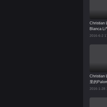
Christia
Blanca
Répétitio
2016-6-2 1
Christia
里的Palo
2016-1-28 