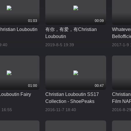
01:03
00:09
hristian Louboutin
有你，有爱，有Christian
Whateve
Louboutin
Belloffic
9:40
2019-8-5 19:39
2017-1-9 
01:00
00:47
Louboutin Fairy
Christian Louboutin SS17
Christian
Collection - ShoePeaks
Film NA
 16:55
2016-11-7 18:40
2016-8-29