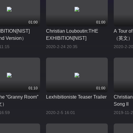
01:00
01:00
BITION[NIST]
Christian Louboutin:THE
A Tour o
d Version）
EXHIBITION[NIST]
（英文）
11:15
2020-2-24 20:35
2020-2-20
01:10
01:00
 the “Granny Room”
Lexhibitioniste Teaser Trailer
Christia
文）
Song II
16:59
2020-2-5 16:01
2019-11-2