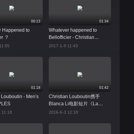
00:13
01:34
r Happened to
Whatever happened to
ier ？
Bellofficier - Christian
Louboutin 2017春夏
11:55
2017-1-9 11:43
Lookbook
01:18
01:42
 Louboutin - Men's
Christian Louboutin携手
PLES
Blanca Li电影短片《La
Répétition》
 11:18
2016-6-3 12:18