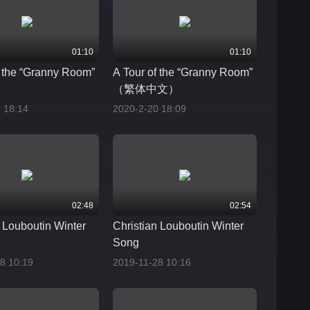
01:10
01:10
f the “Granny Room”
A Tour of the “Granny Room”
（繁体中文）
 18:14
2020-2-20 18:09
02:48
02:54
n Louboutin Winter
Christian Louboutin Winter
Song
8 10:19
2019-11-28 10:16