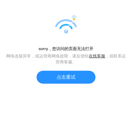
+
sorry，您访问的页面无法打开
网络连接异常，或运营商网络故障，请反馈给
在线客服
，或联系运
获取动态密码
营商客服。
登 录
点击重试
账号登录