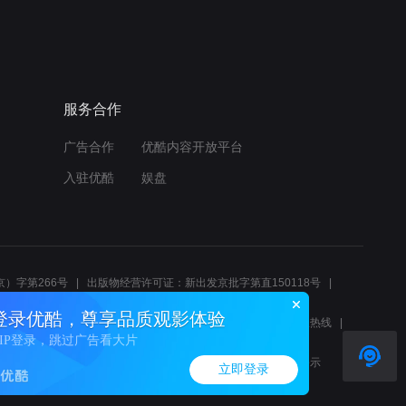
服务合作
广告合作
优酷内容开放平台
入驻优酷
娱盘
）字第266号
出版物经营许可证：新出发京批字第直150118号
6214
互联网宗教信息服务许可证：京（2022）0000083
登录优酷，尊享品质观影体验
10报警服务
北京互联网举报中心
北京12345文化市场举报热线
VIP登录，跳过广告看大片
00580、邮箱youkujubao@service.alibaba.com
廉正举报邮箱：wenyulianzheng@alibaba-inc.com
算法公示
立即登录