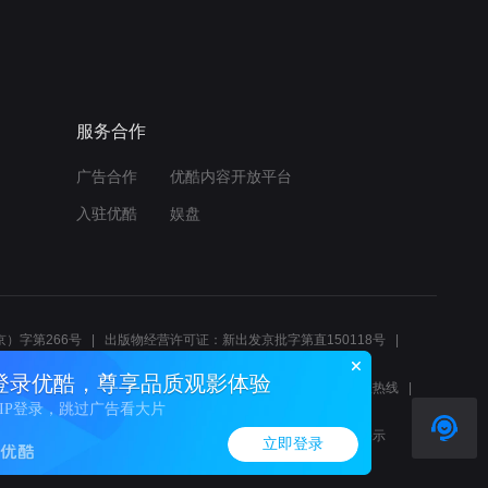
服务合作
广告合作
优酷内容开放平台
入驻优酷
娱盘
）字第266号
出版物经营许可证：新出发京批字第直150118号
6214
互联网宗教信息服务许可证：京（2022）0000083
登录优酷，尊享品质观影体验
10报警服务
北京互联网举报中心
北京12345文化市场举报热线
VIP登录，跳过广告看大片
00580、邮箱youkujubao@service.alibaba.com
廉正举报邮箱：wenyulianzheng@alibaba-inc.com
算法公示
立即登录