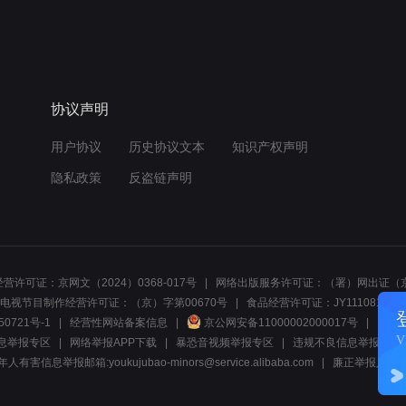
协议声明
用户协议
历史协议文本
知识产权声明
隐私政策
反盗链声明
营许可证：京网文（2024）0368-017号
网络出版服务许可证：（署）网出证（京
电视节目制作经营许可证：（京）字第00670号
食品经营许可证：JY1110812297
50721号-1
经营性网站备案信息
京公网安备11000002000017号
网络1
息举报专区
网络举报APP下载
暴恐音视频举报专区
违规不良信息举报:电话40081
人有害信息举报邮箱:youkujubao-minors@service.alibaba.com
廉正举报入口