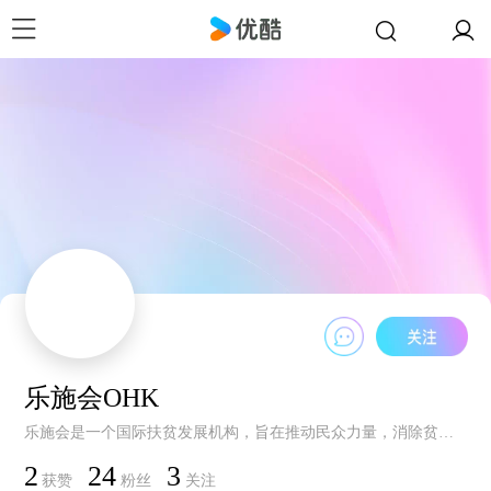
乐施会OHK
乐施会是一个国际扶贫发展机构，旨在推动民众力量，消除贫穷。
2
24
3
获赞
粉丝
关注