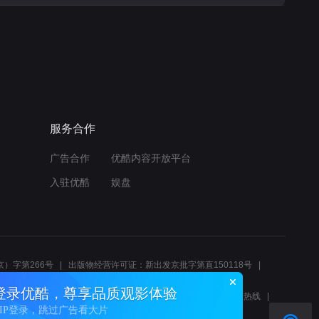
服务合作
广告合作
优酷内容开放平台
入驻优酷
娱盘
）字第266号
出版物经营许可证：新出发京批字第直150118号
6214
互联网宗教信息服务许可证：京（2022）0000083
登录优酷，尊享品质观影体验
10报警服务
北京互联网举报中心
北京12345文化市场举报热线
VIP登录，跳过广告看大片
00580、邮箱youkujubao@service.alibaba.com