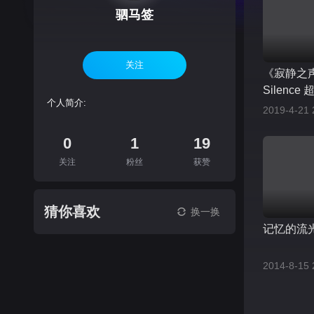
驷马签
关注
《寂静之声》
Silenc
个人简介:
2019-4-21 
0
1
19
关注
粉丝
获赞
猜你喜欢
换一换
记忆的流
2014-8-15 