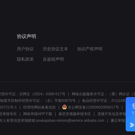
协议声明
用户协议
历史协议文本
知识产权声明
隐私政策
反盗链声明
营许可证：京网文（2024）0368-017号
网络出版服务许可证：（署）网出证（京
电视节目制作经营许可证：（京）字第00670号
食品经营许可证：JY1110812297
50721号-1
经营性网站备案信息
京公网安备11000002000017号
网络1
息举报专区
网络举报APP下载
暴恐音视频举报专区
违规不良信息举报:电话40081
人有害信息举报邮箱:youkujubao-minors@service.alibaba.com
廉正举报入口