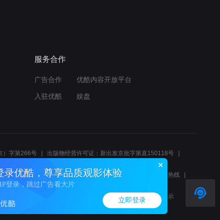
服务合作
广告合作
优酷内容开放平台
入驻优酷
娱盘
）字第266号
出版物经营许可证：新出发京批字第直150118号
6214
互联网宗教信息服务许可证：京（2022）0000083
登录优酷，尊享品质观影体验
10报警服务
北京互联网举报中心
北京12345文化市场举报热线
VIP登录，跳过广告看大片
00580、邮箱youkujubao@service.alibaba.com
廉正举报邮箱：wenyulianzheng@alibaba-inc.com
算法公示
立即登录