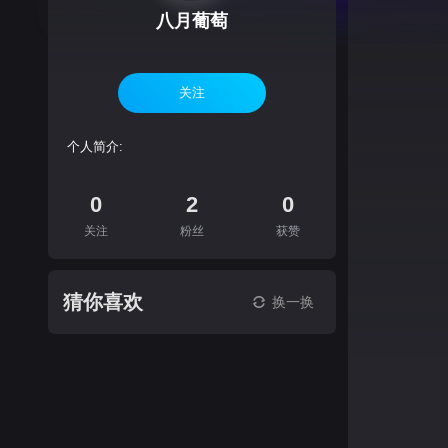
八月葡萄
关注
个人简介:
0
2
0
关注
粉丝
获赞
猜你喜欢
换一换