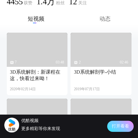
4455
1.4万
12
获赞
粉丝
关注
短视频
动态
7
03:48
2
02:46
3D系统解剖：新课程在
3D系统解剖学-小结
这，快看过来呦！
2020年02月14日
2019年07月17日
优酷视频
打开看看
1
05:02
5
06:26
更多精彩等你来发现
3系统解剖学3D-标准解
2系统解剖学3D-解剖学