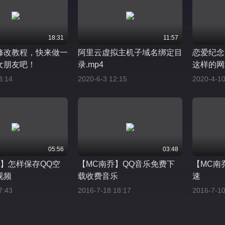
18:31
11:57
修改教程，快来做一
阿里云虚拟主机子域名绑定目
恋爱纪念
女朋友吧！
录.mp4
这样的网
满甜蜜
3:14
2020-6-3 12:15
2020-4-10
05:56
03:48
乔】怎样保存QQ空
【MC南乔】QQ音乐免费下
【MC南
视频
载收费音乐
速
7:43
2016-7-18 18:17
2016-7-10