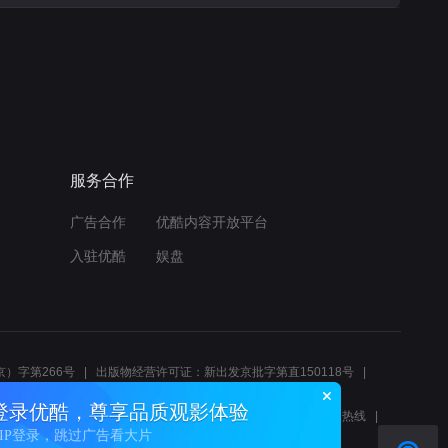
服务合作
广告合作
优酷内容开放平台
入驻优酷
娱盘
）字第266号
出版物经营许可证：新出发京批字第直150118号
6214
互联网宗教信息服务许可证：京（2022）0000083
登录优酷，尊享品质观影体验
10报警服务
北京互联网举报中心
北京12345文化市场举报热线
VIP登录，跳过广告看大片
00580、邮箱youkujubao@service.alibaba.com