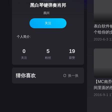
黑白琴键弹奏肖邦
四川
关注
表白软件
个给你的
个人简介:
2020-6-3 1
0
5
19
关注
粉丝
获赞
猜你喜欢
换一换
【MC南
间里面的
2016-9-1 1