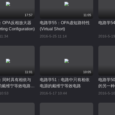
17:57
11:05
：OPA反相放大器
电路学55：OPA虚短路特性
电路学5
ting Configuration)
(Virtual Short)
11:34
2016-5-25 11:14
2016-5-19
11:01
10:05
2：同时具有相依与
电路学51：电路中只有相依
电路学5
的戴维宁等效电路求
电源的戴维宁等效电路
的另一种
10:53
2016-5-17 10:44
2016-5-10