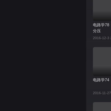
电路学7
分压
2016-12-3 
电路学74
2016-11-27