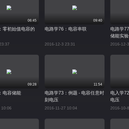
06:45
09:40
8：零初始值电容的
电路学76：电容串联
电路学7
储能实验
23:37
2016-12-3 23:31
2016-12-3
09:28
11:54
：电容储能
电路学73：例题 - 电容任意时
电入学7
刻电压
电压
 10:06
2016-11-27 10:04
2016-10-8