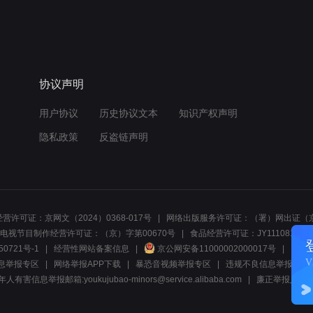
协议声明
用户协议
历史协议文本
知识产权声明
隐私政策
反盗链声明
营许可证：京网文（2024）0368-017号
网络出版服务许可证：（署）网出证（京
电视节目制作经营许可证：（京）字第00670号
食品经营许可证：JY1110812297
50721号-1
经营性网站备案信息
京公网安备11000002000017号
网络1
息举报专区
网络举报APP下载
暴恐音视频举报专区
违规不良信息举报:电话40081
人有害信息举报邮箱:youkujubao-minors@service.alibaba.com
廉正举报入口