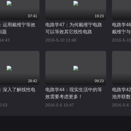
07:41
19:23
8：运用戴维宁等效
电路学47：为何戴维宁电路
电路学4
问题
可以等效其它线性电路
戴维宁与
14:43
2016-5-10 13:48
2016-5-10
26:42
09:23
3：深入了解线性电
电路学44：现实生活中的等
电路学4
效需要考虑更多！
池并联数
0:53
2016-5-6 10:47
2016-5-6 