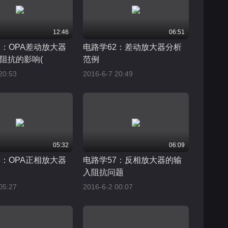
12:46
06:51
：O​​PA差动放大器
电路学62：差动放大器分析
阻抗的影响(
范例
20:53
2016-6-7 20:49
05:32
06:09
8：OPA正相放大器
电路学57：反相放大器的输
入阻抗问题
05:27
2016-6-2 00:07