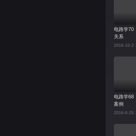
电路学7
关系
2016-10-2 
电路学6
案例
2016-6-25 