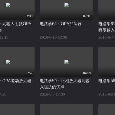
07:38
07:16
：高输入阻抗OPA
电路学64：OPA加法器
电路学61
器
有限输入
12:10
2016-6-16 12:06
2016-6-7 
06:59
04:29
：OPA差动放大器
电路学59：正相放大器高输
电路学5
入阻抗的优点
7:20
2016-6-6 17:09
2016-6-2 