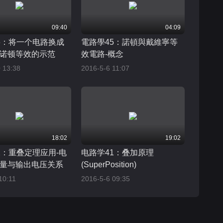
09:40
04:09
6：将一个电路换成
電路學45：諾頓與戴維寧等
诺顿等效的示范
效電路-概念
 13:38
2016-5-6 11:07
18:02
19:02
2：重叠定理应用-电
电路学41：叠加原理
量与输出电压关系
(SuperPosition)
10:11
2016-5-6 09:35