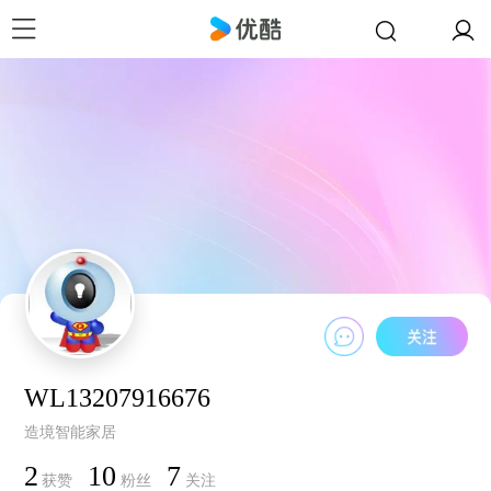
WL13207916676
造境智能家居
2
10
7
获赞
粉丝
关注