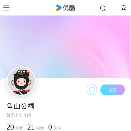
龟山公祠
暂无个人介绍
20
21
0
获赞
粉丝
关注