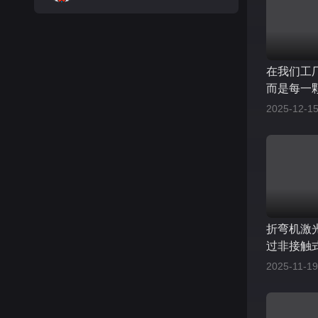
在我们工
而是每一
坚持，从
2025-12-15
检验，每
为交付超
折弯机激
过非接触
测折弯机
2025-11-19
求短期热
用户的安