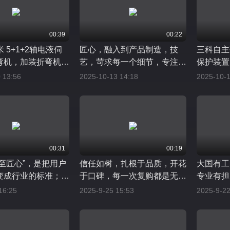
00:39
00:22
1米 5+1+2轴电液伺
匠心，融入到产品制造，技
三科自主
弯机，加装折弯机光
艺，苛求每一个细节，专注，
保护装置
置，响应速度快防护
致力于接近完美。聚力前行，
输出，防
 13:56
2025-10-13 14:18
2025-10-1
我们秉持初心，以创
创见不凡
置反应更
，以质量为根本
00:31
00:19
至匠心”，是把用户
信任如树，扎根于品质，开花
大国有工
变成行业的标准；把
于口碑，每一次复购都是无声
专业有担
题，变成我们的突破
的赞美
国制造添
16:25
2025-9-25 15:53
2025-9-22
快不图省，只以扎实
打造让用户“长期信
业口碑。