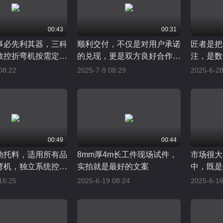
00:43
00:31
事必先利其器，三科
顺利交付，不仅是对用户承诺
匠者是把
数控折弯机按需定
的兑现，更是双方良好合作的
注，是数
企业高效生产
开端
是千锤百
08:22
2025-7-9 08:29
2025-6-28
00:49
00:44
动托料，适用所有品
8mm厚4m长工件现场试件，
市场很大
弯机，独立系统控
实拍就是最好的文案
中，既是
多机联动伺服直驱技
16:25
2025-6-19 08:24
2025-6-16
减少大板折弯变形，
工托板强度