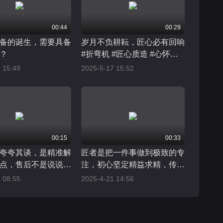
00:44
00:29
备的诞生，需要具备
岁月不负耕耘，匠心必有回响
？
#折弯机 #匠心质造 #心怀炽
热
 15:49
2025-5-17 15:52
00:15
00:33
夸夸其谈，是精准解
匠者是把一件事做到极致的专
点，售后不是说说而
注，初心坚定精益求精，传承
细节都经得起推敲
工匠精神
 08:55
2025-4-21 14:56