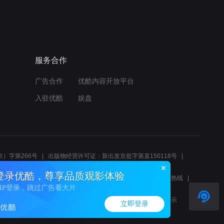
服务合作
广告合作
优酷内容开放平台
入驻优酷
娱盘
）字第266号
出版物经营许可证：新出发京批字第直150118号
6214
互联网宗教信息服务许可证：京（2022）0000083
登录优酷，尊享品质观影体验
10报警服务
北京互联网举报中心
北京12345文化市场举报热线
VIP登录，跳过广告看大片
00580、邮箱youkujubao@service.alibaba.com
廉正举报邮箱：wenyulianzheng@alibaba-inc.com
算法公示
立即登录