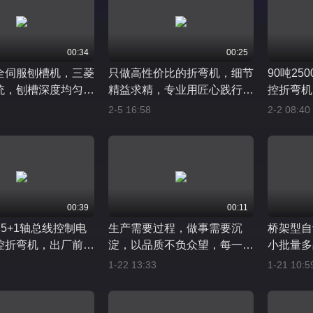
00:34
00:25
全伺服刨槽机，三菱
只做高性价比的折弯机，细节
90吨25
统，刨槽深度均匀一
精益求精，专业用匠心践行初
控折弯机
到底进退自如
心，效果力求完美，口碑用品
料同步托
2-5 16:58
2-2 08:40
质认证，服务热情及时，保障
上下、斜
诚信周到#性价比#折弯机
带束缚，
00:39
00:11
0 5+1轴总线控制电
生产需要过程，做事需要沉
桥架型自
控折弯机，出厂前预
淀，以品质不负众望，每一份
小批量多
美价廉是理想，一分
订单，都是因为信任，每一份
人化，简
1-22 13:33
1-21 10:5
是现实，我们追求物
满意，都是来源于质量，做最
电磁铁实
不消耗人品不辜负信
优良的品质服务，做最诚信的
后气动托
工厂
送料。