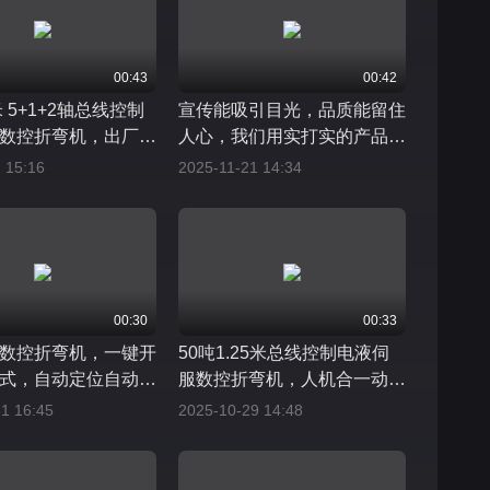
00:43
00:42
米 5+1+2轴总线控制
宣传能吸引目光，品质能留住
数控折弯机，出厂前
人心，我们用实打实的产品
收。不急于求成，只
力，让用户选择一次，信任一
 15:16
2025-11-21 14:34
。让重复成为习惯，
生
品质是制造的根本
00:30
00:33
数控折弯机，一键开
50吨1.25米总线控制电液伺
式，自动定位自动折
服数控折弯机，人机合一动作
料，节省人力高效翻
响应快效率翻倍。细节在哪品
1 16:45
2025-10-29 14:48
心做良工出良品
质就在哪，用心在哪口碑就在
哪，良心良工良品