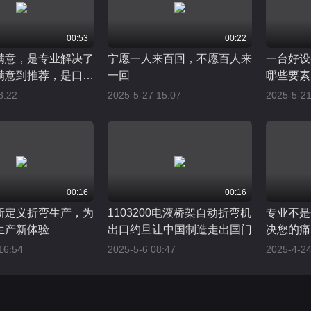
00:53
00:22
满意，是专业解决了
宁愿一人来百回，不愿百人来
一台好设
满意到推荐，是口碑
一回
哪些要素
力
8:22
2025-5-27 15:07
2025-5-21
00:16
00:16
新定义折弯生产，为
1103200电液桥架自动折弯机
专业不是
生产新体验
出口约旦让中国制造走出国门
决您的痛
已，每个
16:54
2025-5-6 08:47
2025-4-24