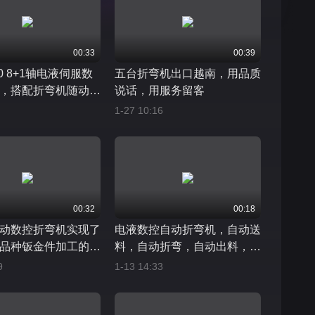
00:33
00:39
00 8+1轴电液伺服数
五台折弯机出口越南，用品质
，搭配折弯机随动托
说话，用服务留客
举，后挡料可前后、
1-27 10:16
拉式运行，没有同步
可加工异形件
00:32
00:18
动数控折弯机实现了
电液数控自动折弯机，自动送
品种钣金件加工的无
料，自动折弯，自动出料，高
单化，轻松化。使用
效精准，节省人力。一手货
9
1-13 14:33
现自动控制，使用前
源，品质保障；源头厂家，服
料结构满足自动定位
务保障。