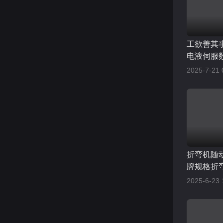
工欲善其
电液伺服
制，助力
2025-7-21 
折弯机随
牌规格折
制，支持
2025-6-23 
术，旨在
减少折弯