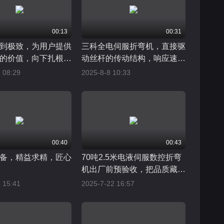
00:13
00:31
到极致，为用户提供
三科全电伺服折弯机，直接驱
的价值，向下扎根，
动丝杆的传动结构，响应速度
快，传动精度高
 08:29
2025-8-8 10:33
00:40
00:43
备，精益求精，匠心
70吨2.5米电液伺服数控折弯
机出厂前预验收，把品质藏在
细节里，把服务放在用心里
 15:41
2025-7-22 16:57