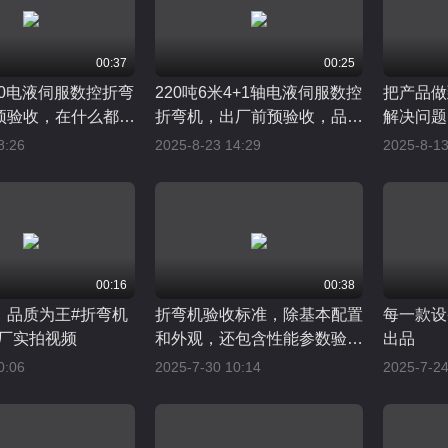
00:37
00:25
500电液伺服数控折弯
220吨6米4+1轴电液伺服数控
把产品做
预验收，在什么都卷
折弯机，出厂前预验收，品质
解决问题
我们只想把心思用在
不是偶然，是标准化流程的必
向上开花
8:26
2025-8-23 14:29
2025-8-13
上，只有超越期待，
然
客户的信任
00:16
00:38
，品质为王#折弯机
折弯机验收标准，除基本配置
每一款设
工厂实拍视频
和外观，还包含性能参数验证
出品
和精度检验
0:06
2025-7-30 10:14
2025-7-24