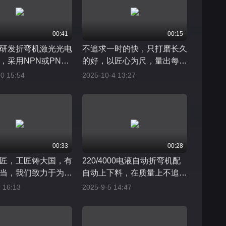
00:41
00:15
研发折弯机激光光电
不追求一时的快，只打磨长久
，采用NPN或PNP
的好，以匠心为尺，量出每件
护速度比传统防护装
产品的质量精准与可靠
0 15:54
2025-10-4 13:27
快
00:33
00:28
匠，工匠铸大国，有
220/4000电液自动折弯机配
当，我们致力于为中
自动上下料，在质量上不追求
砖加瓦
浮夸，在性价比中坚守原则，
 16:13
2025-9-5 14:47
无法满足所有价格的期待，但
努力成为品质的标杆