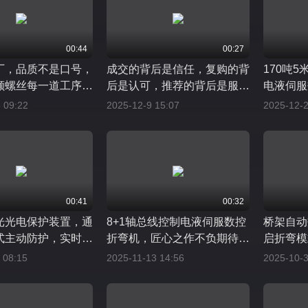
00:44
00:27
厂，品质不是口号，
成交的背后是信任，复购的背
170吨5
颗螺丝每一道工序的
后是认可，推荐的背后是服
电液伺服
原料配件筛选到成品
务，信任不是馈赠，是服务经
试料预验
 09:22
2025-12-9 15:07
2025-12-2
一步都精益求精，只
过时间沉淀的见证
用心打磨
越期待的精品
我们深知
00:41
00:32
光光电保护装置，通
8+1轴总线控制电液伺服数控
桥架自动
式主动防护，实时监
折弯机，匠心之作不负期待。
启折弯模
工作区域。我们不追
价格让用户点头，品质让用户
弯自动出
 08:15
2025-11-13 14:56
2025-10-3
度，只做长久价值。
放心，服务让用户感动。从初
倍，用良
心，我们尽全力成全
次相遇到长期信赖，我们一直
在努力从未止步。