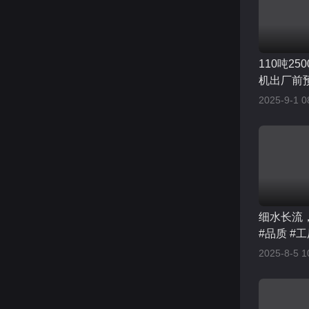
110吨2
机出厂前
的时代，
2025-9-1 0
顾客满意
才能接住
细水长流
#品质 #
2025-8-5 1