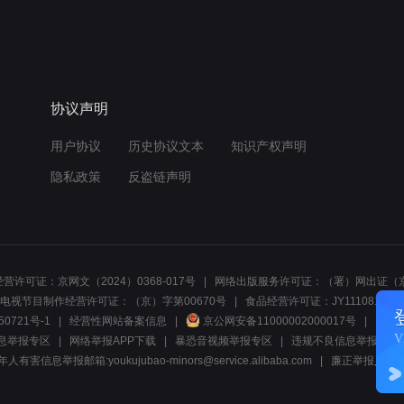
协议声明
用户协议
历史协议文本
知识产权声明
隐私政策
反盗链声明
营许可证：京网文（2024）0368-017号
网络出版服务许可证：（署）网出证（京
电视节目制作经营许可证：（京）字第00670号
食品经营许可证：JY1110812297
50721号-1
经营性网站备案信息
京公网安备11000002000017号
网络1
息举报专区
网络举报APP下载
暴恐音视频举报专区
违规不良信息举报:电话40081
人有害信息举报邮箱:youkujubao-minors@service.alibaba.com
廉正举报入口