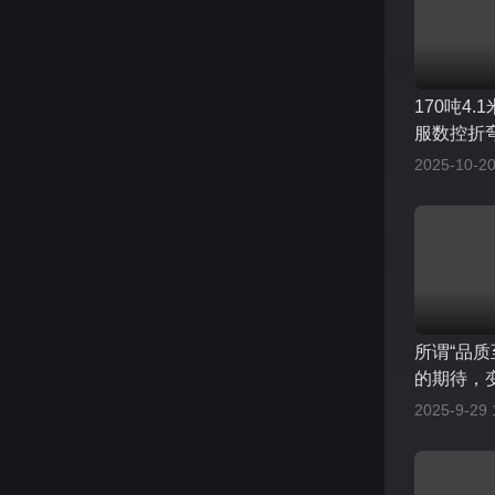
170吨4.
服数控折
电保护装
2025-10-20
更智能，
新为驱动
所谓“品质
的期待，
行业的难
2025-9-29 
点。不贪
的匠心，
赖”的企