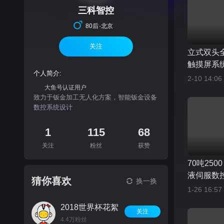
三科智控
·
80后
北京
关注
立式双头
触摸屏系
个人简介:
致，丝滑
2-10 14:06
大鱼号认证用户
致力于钣金加工无人化方案，智能钣金设备
数控系统设计
1
115
68
关注
粉丝
获赞
70吨250
液伺服数
猜你喜欢
换一换
验收。物
1-26 16:57
钱一分货
2018世界杯花絮
有所值，
关注
4.4万粉丝
任