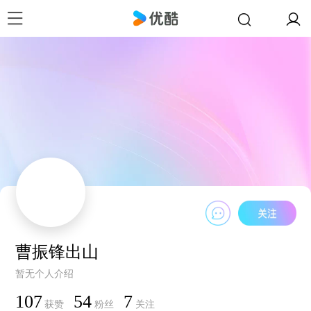
曹振锋出山
暂无个人介绍
107
54
7
获赞
粉丝
关注