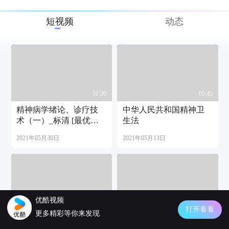
短视频
动态
52:30
05:45
精神病学绪论、诊疗技
中华人民共和国精神卫
术（一）_标清 [最优化
生法
的质量和大小]
2021年05月30日
2021年05月13日
优酷视频
05:18
01:40
打开看看
更多精彩等你来发现
在精神异常的世界里_作
动静摇摆睡眠床 曹振锋