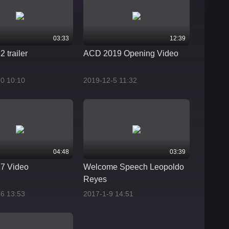
03:33
12:39
 trailer
ACD 2019 Opening Video
0 10:10
2019-12-5 11:32
04:48
03:39
7 Video
Welcome Speech Leopoldo
Reyes
6 13:53
2017-1-9 14:51