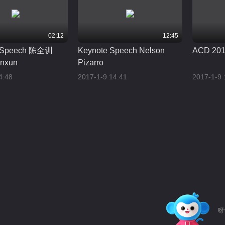
02:12
12:45
 Speech 陈全训
Keynote Speech Nelson
ACD 2016
nxun
Pizarro
4:48
2017-1-9 14:41
2017-1-9 
呀