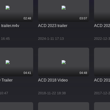
02:48
03:07
railer.m4v
ACD 2023 trailer
ACD 2022
 16:45
2024-1-11 17:13
2022-12-3
04:41
04:48
Trailer
ACD 2018 Video
ACD 201
10:47
2018-11-22 18:38
2017-12-2