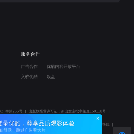
服务合作
广告合作
优酷内容开放平台
入驻优酷
娱盘
）字第266号
出版物经营许可证：新出发京批字第直150118号
6214
互联网宗教信息服务许可证：京（2022）0000083
登录优酷，尊享品质观影体验
10报警服务
北京互联网举报中心
北京12345文化市场举报热线
VIP登录，跳过广告看大片
00580、邮箱youkujubao@service.alibaba.com