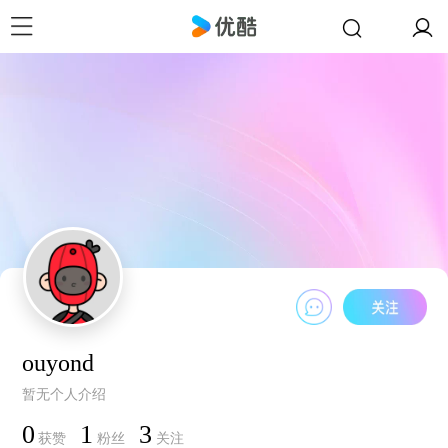
ouyond
暂无个人介绍
0
1
3
获赞
粉丝
关注