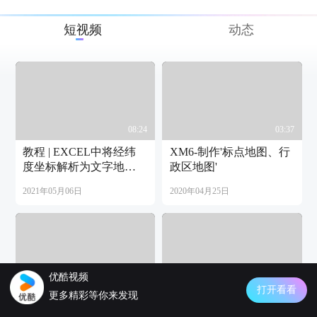
短视频
动态
08:24
03:37
教程 | EXCEL中将经纬
XM6-制作'标点地图、行
度坐标解析为文字地
政区地图'
址，并在地图上标注
2021年05月06日
2020年04月25日
优酷视频
06:38
03:57
打开看看
更多精彩等你来发现
XM5-沿道路周边范围下
XM1.1-按行政区范围下