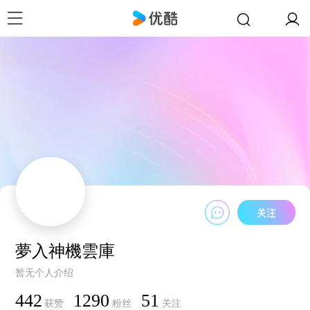
夢入神機雲庫
暂无个人介绍
442
1290
51
获赞
粉丝
关注