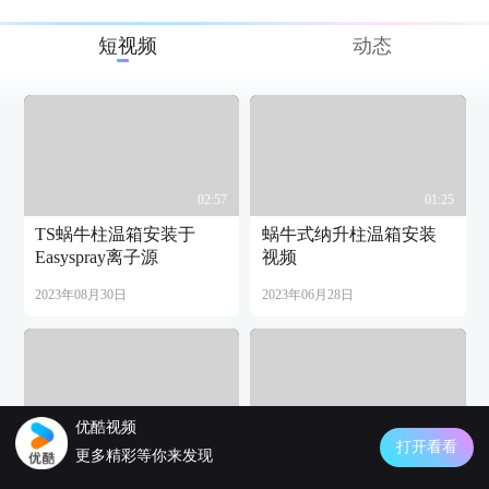
短视频
动态
02:57
01:25
TS蜗牛柱温箱安装于
蜗牛式纳升柱温箱安装
Easyspray离子源
视频
2023年08月30日
2023年06月28日
优酷视频
03:32
72:33
打开看看
更多精彩等你来发现
高清麦施弹簧制备色谱
麦施色谱弹簧制备色谱