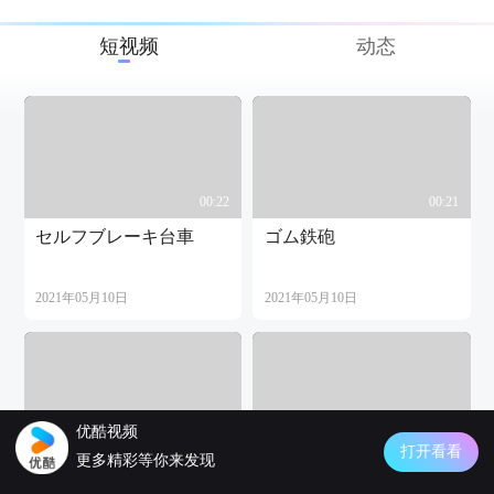
短视频
动态
00:22
00:21
セルフブレーキ台車
ゴム鉄砲
2021年05月10日
2021年05月10日
优酷视频
00:33
00:46
打开看看
更多精彩等你来发现
AGV台車正面切り出し
AGV台車横切り出しタ