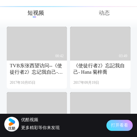
短视频
动态
00:42
03:49
TVB东张西望访问--《使
《使徒行者2》忘記我自
徒行者2》忘记我自己-
己- Hana 菊梓喬
Hana 菊梓乔
2017年10月05日
2017年09月19日
优酷视频
02:34
02:57
打开看看
更多精彩等你来发现
【娛樂007】出道一周年
菊梓喬HANA - 一輩子守