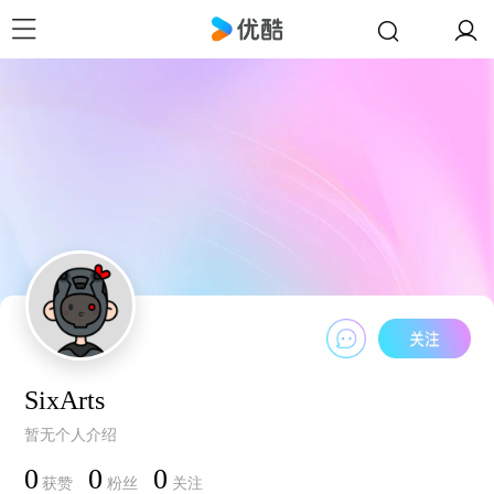
SixArts
暂无个人介绍
0
0
0
获赞
粉丝
关注