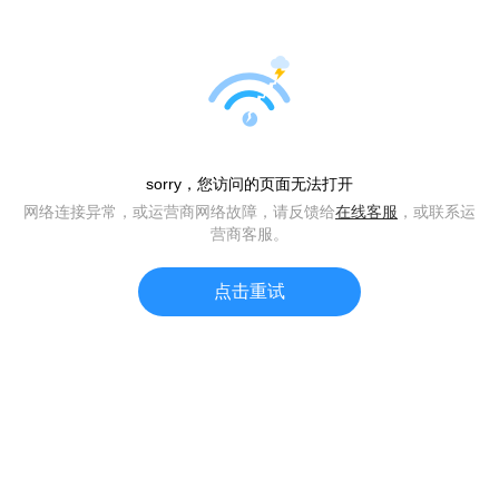
+
sorry，您访问的页面无法打开
网络连接异常，或运营商网络故障，请反馈给
在线客服
，或联系运
获取动态密码
营商客服。
登 录
点击重试
账号登录