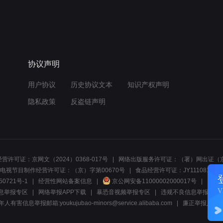
协议声明
用户协议
历史协议文本
知识产权声明
隐私政策
反盗链声明
营许可证：京网文（2024）0368-017号
网络出版服务许可证：（署）网出证（京
电视节目制作经营许可证：（京）字第00670号
食品经营许可证：JY1110812297
50721号-1
经营性网站备案信息
京公网安备11000002000017号
网络1
息举报专区
网络举报APP下载
暴恐音视频举报专区
违规不良信息举报:电话40081
人有害信息举报邮箱:youkujubao-minors@service.alibaba.com
廉正举报入口