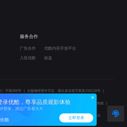
服务合作
广告合作
优酷内容开放平台
入驻优酷
娱盘
）字第266号
出版物经营许可证：新出发京批字第直150118号
6214
互联网宗教信息服务许可证：京（2022）0000083
登录优酷，尊享品质观影体验
10报警服务
北京互联网举报中心
北京12345文化市场举报热线
VIP登录，跳过广告看大片
00580、邮箱youkujubao@service.alibaba.com
廉正举报邮箱：wenyulianzheng@alibaba-inc.com
算法公示
立即登录