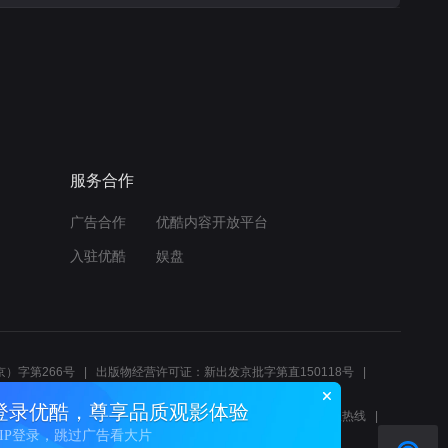
服务合作
广告合作
优酷内容开放平台
入驻优酷
娱盘
）字第266号
出版物经营许可证：新出发京批字第直150118号
6214
互联网宗教信息服务许可证：京（2022）0000083
登录优酷，尊享品质观影体验
10报警服务
北京互联网举报中心
北京12345文化市场举报热线
VIP登录，跳过广告看大片
00580、邮箱youkujubao@service.alibaba.com