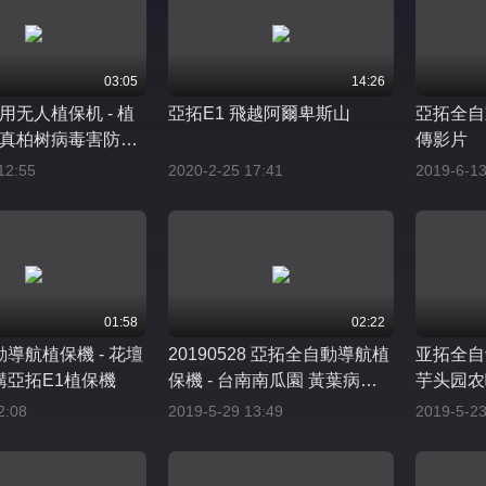
03:05
14:26
农用无人植保机 - 植
亞拓E1 飛越阿爾卑斯山
亞拓全自
 真柏树病毒害防治
傳影片
12:55
2020-2-25 17:41
2019-6-13
01:58
02:22
導航植保機 - 花壇
20190528 亞拓全自動導航植
亚拓全自
購亞拓E1植保機
保機 - 台南南瓜園 黃葉病防
芋头园农
治作業
2:08
2019-5-29 13:49
2019-5-23