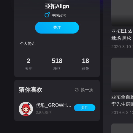
亞拓Align
中国台湾
关注
亚拓E1 
栽场 黑松
个人简介:
作业
2020-3-10 
2
518
18
关注
粉丝
获赞
猜你喜欢
换一换
亞拓全自動
李先生選
优酷_GROWH_1644493010428
关注
2019-6-3 1
3.9万粉丝