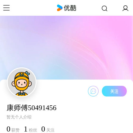
康师傅50491456
暂无个人介绍
0
1
0
获赞
粉丝
关注