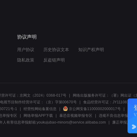
协议声明
用户协议
历史协议文本
知识产权声明
隐私政策
反盗链声明
营许可证：京网文（2024）0368-017号
网络出版服务许可证：（署）网出证（京
电视节目制作经营许可证：（京）字第00670号
食品经营许可证：JY1110812297
50721号-1
经营性网站备案信息
京公网安备11000002000017号
网络1
息举报专区
网络举报APP下载
暴恐音视频举报专区
违规不良信息举报:电话40081
人有害信息举报邮箱:youkujubao-minors@service.alibaba.com
廉正举报入口