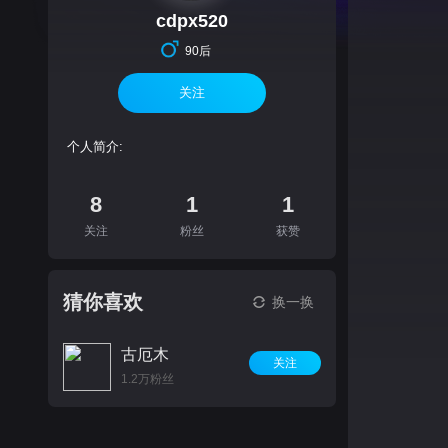
cdpx520
90后
关注
个人简介:
8
1
1
关注
粉丝
获赞
猜你喜欢
换一换
古厄木
关注
1.2万粉丝