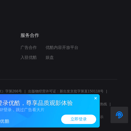
服务合作
广告合作
优酷内容开放平台
入驻优酷
娱盘
）字第266号
出版物经营许可证：新出发京批字第直150118号
6214
互联网宗教信息服务许可证：京（2022）0000083
登录优酷，尊享品质观影体验
10报警服务
北京互联网举报中心
北京12345文化市场举报热线
VIP登录，跳过广告看大片
00580、邮箱youkujubao@service.alibaba.com
廉正举报邮箱：wenyulianzheng@alibaba-inc.com
算法公示
立即登录