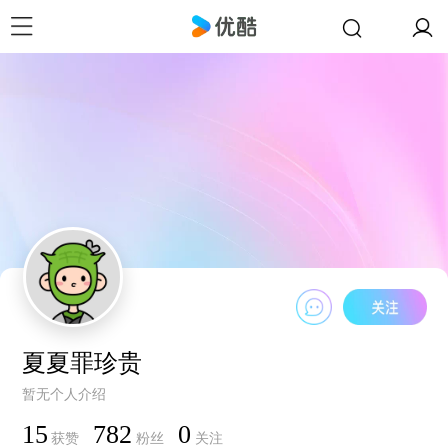
夏夏罪珍贵
暂无个人介绍
15
782
0
获赞
粉丝
关注