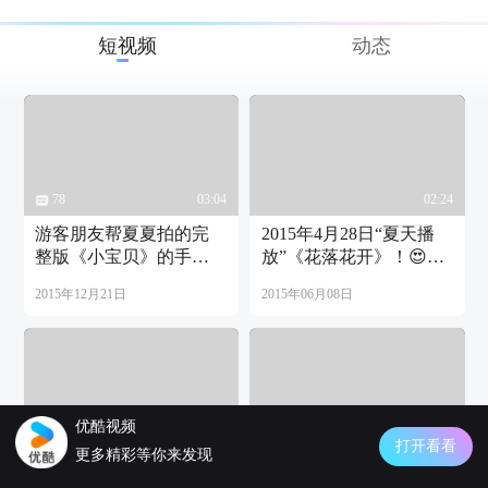
短视频
动态
78
03:04
02:24
游客朋友帮夏夏拍的完
2015年4月28日“夏天播
整版《小宝贝》的手鼓
放”《花落花开》！😍😍
配乐视频，夏夏只是跟
😍
2015年12月21日
2015年06月08日
着原唱的音乐哼着唱而
已哦！
优酷视频
2
03:49
1
02:57
打开看看
更多精彩等你来发现
丽江班布酒吧原创乐
夏夏在丽江跟淘碟朋友