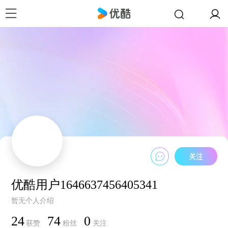
优酷用户1646637456405341
暂无个人介绍
24
74
0
获赞
粉丝
关注