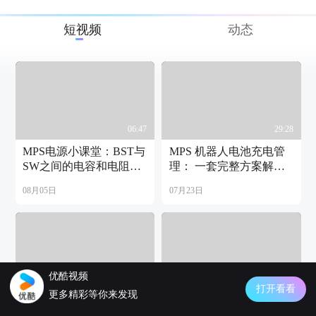
短视频
动态
06:47
29:28
MPS电源小课堂：BST与
MPS 机器人电池充电管
SW之间的电容和电阻的
理： 一套完整方案解决
工作原理
充电核心难题
08月05日
07月23日
优酷视频
31:26
37:44
打开看看
更多精彩等你来发现
线上研讨会 - 面向下一代
化解储能电池“不一致”难