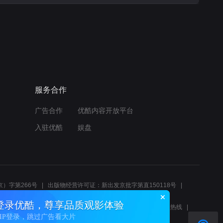
服务合作
广告合作
优酷内容开放平台
入驻优酷
娱盘
）字第266号
出版物经营许可证：新出发京批字第直150118号
6214
互联网宗教信息服务许可证：京（2022）0000083
登录优酷，尊享品质观影体验
10报警服务
北京互联网举报中心
北京12345文化市场举报热线
VIP登录，跳过广告看大片
00580、邮箱youkujubao@service.alibaba.com