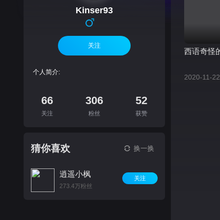
Kinser93
关注
西语奇怪
个人简介:
2020-11-22
66
306
52
关注
粉丝
获赞
猜你喜欢
换一换
逍遥小枫
关注
273.4万粉丝