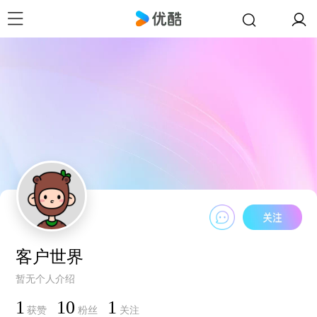
客户世界
暂无个人介绍
1
10
1
获赞
粉丝
关注