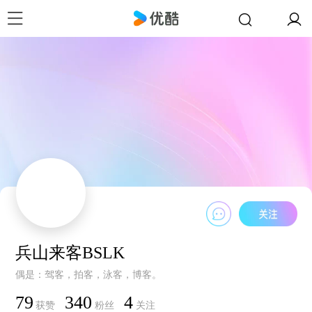
兵山来客BSLK
偶是：驾客，拍客，泳客，博客。
79
340
4
获赞
粉丝
关注