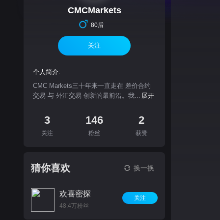
CMCMarkets
80后
关注
个人简介:
CMC Markets三十年来一直走在 差价合约
交易 与 外汇交易 创新的最前沿。我...
展开
3
146
2
关注
粉丝
获赞
猜你喜欢
换一换
欢喜密探
关注
48.4万粉丝