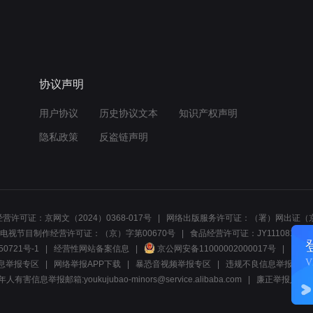
协议声明
用户协议
历史协议文本
知识产权声明
隐私政策
反盗链声明
营许可证：京网文（2024）0368-017号
网络出版服务许可证：（署）网出证（京
电视节目制作经营许可证：（京）字第00670号
食品经营许可证：JY1110812297
50721号-1
经营性网站备案信息
京公网安备11000002000017号
网络1
息举报专区
网络举报APP下载
暴恐音视频举报专区
违规不良信息举报:电话40081
人有害信息举报邮箱:youkujubao-minors@service.alibaba.com
廉正举报入口