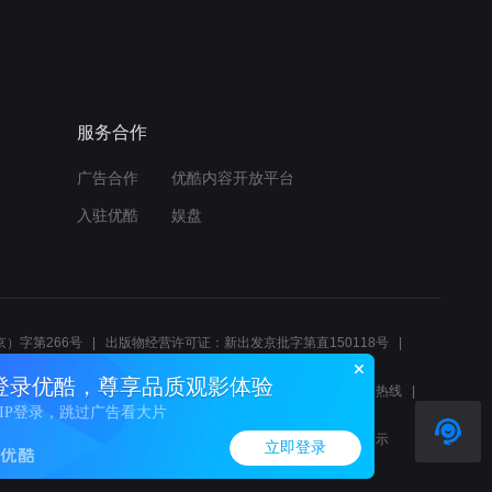
服务合作
广告合作
优酷内容开放平台
入驻优酷
娱盘
）字第266号
出版物经营许可证：新出发京批字第直150118号
6214
互联网宗教信息服务许可证：京（2022）0000083
登录优酷，尊享品质观影体验
10报警服务
北京互联网举报中心
北京12345文化市场举报热线
VIP登录，跳过广告看大片
00580、邮箱youkujubao@service.alibaba.com
廉正举报邮箱：wenyulianzheng@alibaba-inc.com
算法公示
立即登录