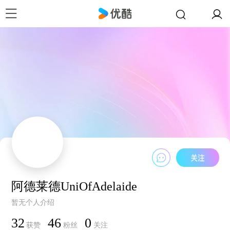
阿德莱德UniOfAdelaide
暂无个人介绍
32
46
0
获赞
粉丝
关注