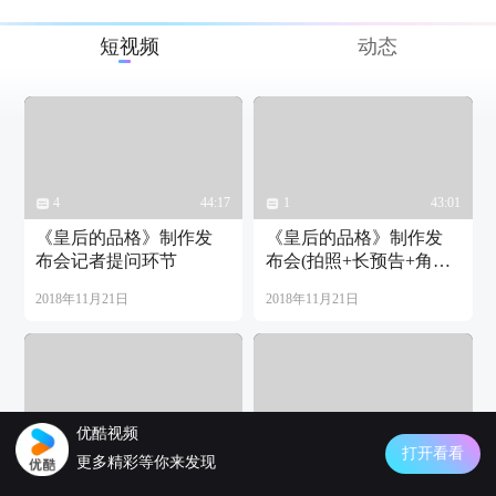
短视频
动态
4
44:17
1
43:01
《皇后的品格》制作发
《皇后的品格》制作发
布会记者提问环节
布会(拍照+长预告+角色
介绍)
2018年11月21日
2018年11月21日
优酷视频
14
12:56
1
01:04
打开看看
更多精彩等你来发现
张娜拉剧集kiss合辑（红
【张娜拉】@STAR1画