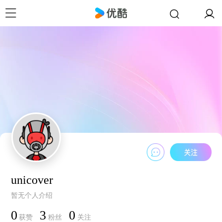
unicover
暂无个人介绍
0
3
0
获赞
粉丝
关注