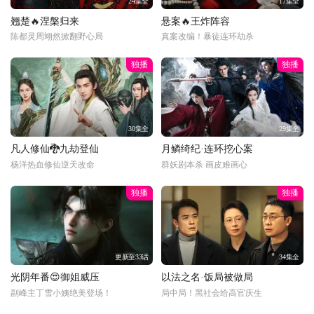
24集全
17集全
翘楚🔥涅槃归来
悬案🔥王炸阵容
陈都灵周翊然掀翻野心局
真案改编！暴徒连环劫杀
独播
独播
30集全
29集全
凡人修仙🐉九劫登仙
月鳞绮纪·连环挖心案
杨洋热血修仙逆天改命
群妖剧本杀 画皮难画心
独播
独播
更新至33话
34集全
光阴年番😍御姐威压
以法之名·饭局被做局
副峰主丁雪小姨绝美登场！
局中局！黑社会给高官庆生