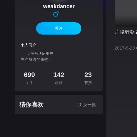
weakdancer
关注
片段剪影 2
个人简介:
2017-9-29 
大鱼号认证用户
关注身边的事物。
699
142
23
关注
粉丝
获赞
猜你喜欢
换一换