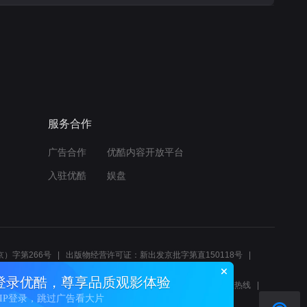
服务合作
广告合作
优酷内容开放平台
入驻优酷
娱盘
）字第266号
出版物经营许可证：新出发京批字第直150118号
6214
互联网宗教信息服务许可证：京（2022）0000083
登录优酷，尊享品质观影体验
10报警服务
北京互联网举报中心
北京12345文化市场举报热线
VIP登录，跳过广告看大片
00580、邮箱youkujubao@service.alibaba.com