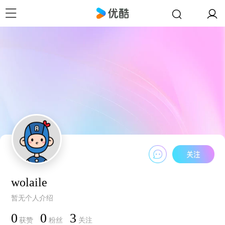
wolaile
暂无个人介绍
0
0
3
获赞
粉丝
关注