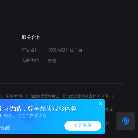
服务合作
广告合作
优酷内容开放平台
入驻优酷
娱盘
）字第266号
出版物经营许可证：新出发京批字第直150118号
6214
互联网宗教信息服务许可证：京（2022）0000083
登录优酷，尊享品质观影体验
10报警服务
北京互联网举报中心
北京12345文化市场举报热线
VIP登录，跳过广告看大片
00580、邮箱youkujubao@service.alibaba.com
廉正举报邮箱：wenyulianzheng@alibaba-inc.com
算法公示
立即登录