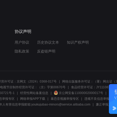
协议声明
用户协议
历史协议文本
知识产权声明
隐私政策
反盗链声明
营许可证：京网文（2024）0368-017号
网络出版服务许可证：（署）网出证（京
电视节目制作经营许可证：（京）字第00670号
食品经营许可证：JY1110812297
50721号-1
经营性网站备案信息
京公网安备11000002000017号
网络1
息举报专区
网络举报APP下载
暴恐音视频举报专区
违规不良信息举报:电话40081
人有害信息举报邮箱:youkujubao-minors@service.alibaba.com
廉正举报入口