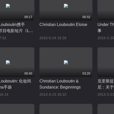
00:17
00:32
n Louboutin携手
Christian Louboutin Eloise
Under 
 Li节目电影短片《La
事
n》
7:52
2016-5-24 18:26
2016-2-25
00:40
03:20
n Louboutin: 化妆间
Christian Louboutin &
克里斯提
ma手袋
Sundance: Beginnings
尼：关于
16:14
2014-4-23 18:10
2013-3-21