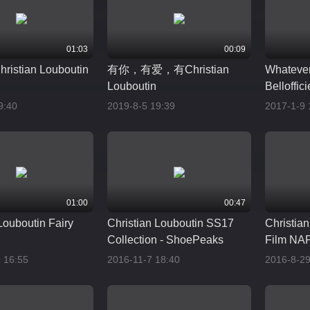
01:03
00:09
hristian Louboutin
有你，有爱，有Christian
Whateve
Louboutin
Belloffic
9:40
2019-8-5 19:39
2017-1-9 
01:00
00:47
Louboutin Fairy
Christian Louboutin SS17
Christian
Collection - ShoePeaks
Film NA
 16:55
2016-11-7 18:40
2016-8-29