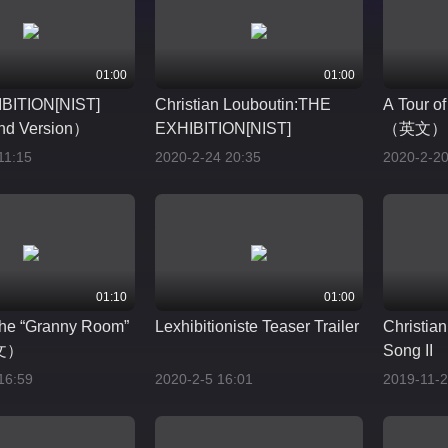
01:00
01:00
BITION[NIST]
Christian Louboutin:THE
A Tour o
d Version）
EXHIBITION[NIST]
（英文）
11:15
2020-2-24 20:35
2020-2-20
01:10
01:00
 the “Granny Room”
Lexhibitioniste Teaser Trailer
Christia
文）
Song II
16:59
2020-2-5 16:01
2019-11-2