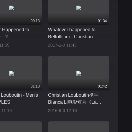
00:13
01:34
r Happened to
Whatever happened to
ier ？
Bellofficier - Christian
Louboutin 2017春夏
11:55
2017-1-9 11:43
Lookbook
01:18
01:42
 Louboutin - Men's
Christian Louboutin携手
PLES
Blanca Li电影短片《La
Répétition》
 11:18
2016-6-3 12:18