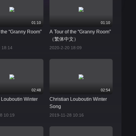
01:10
01:10
f the “Granny Room”
A Tour of the “Granny Room”
（繁体中文）
 18:14
2020-2-20 18:09
02:48
02:54
n Louboutin Winter
Christian Louboutin Winter
Song
8 10:19
2019-11-28 10:16