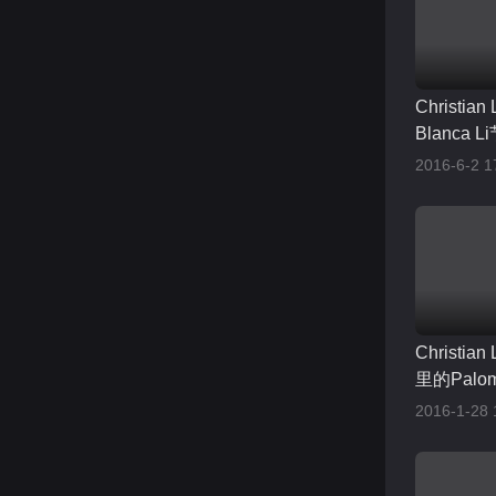
Christia
Blanca
Répétitio
2016-6-2 1
Christia
里的Palo
2016-1-28 