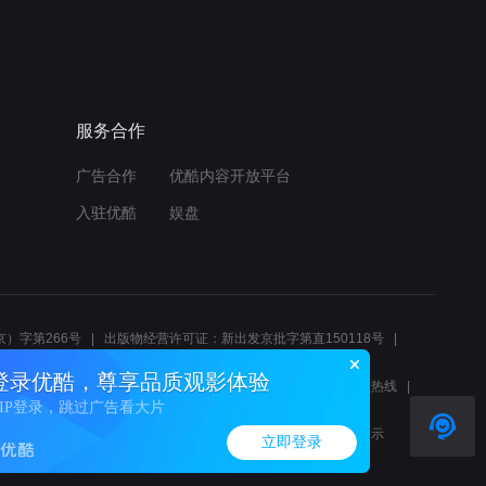
服务合作
广告合作
优酷内容开放平台
入驻优酷
娱盘
）字第266号
出版物经营许可证：新出发京批字第直150118号
6214
互联网宗教信息服务许可证：京（2022）0000083
登录优酷，尊享品质观影体验
10报警服务
北京互联网举报中心
北京12345文化市场举报热线
VIP登录，跳过广告看大片
00580、邮箱youkujubao@service.alibaba.com
廉正举报邮箱：wenyulianzheng@alibaba-inc.com
算法公示
立即登录