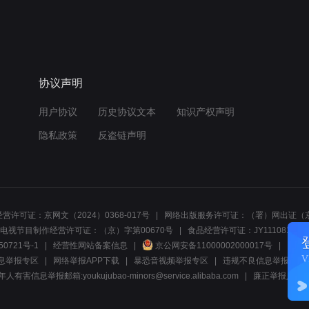
协议声明
用户协议
历史协议文本
知识产权声明
隐私政策
反盗链声明
营许可证：京网文（2024）0368-017号
网络出版服务许可证：（署）网出证（京
电视节目制作经营许可证：（京）字第00670号
食品经营许可证：JY1110812297
50721号-1
经营性网站备案信息
京公网安备11000002000017号
网络1
息举报专区
网络举报APP下载
暴恐音视频举报专区
违规不良信息举报:电话40081
人有害信息举报邮箱:youkujubao-minors@service.alibaba.com
廉正举报入口