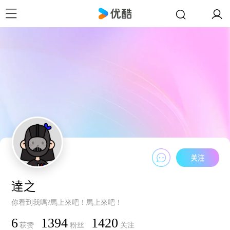
達之
你看到我嗎?馬上來吧！馬上來吧！
6
1394
1420
获赞
粉丝
关注