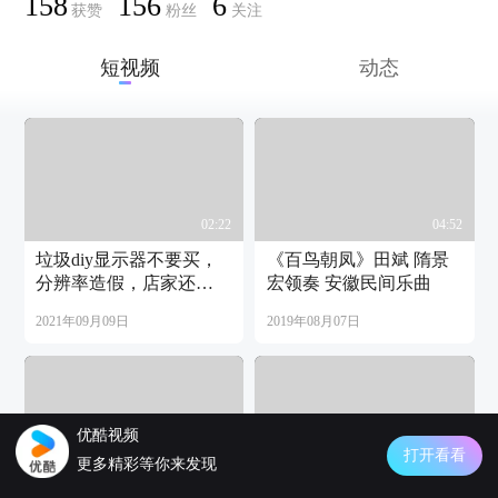
158
156
6
获赞
粉丝
关注
短视频
动态
02:22
04:52
垃圾diy显示器不要买，
《百鸟朝凤》田斌 隋景
分辨率造假，店家还不
宏领奏 安徽民间乐曲
承认…
2021年09月09日
2019年08月07日
优酷视频
打开看看
05:37
04:26
更多精彩等你来发现
《虹》夏晓弦演奏 刘文
《八板》柳春梅演奏 隋