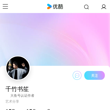
千竹书笙
大鱼号认证作者
艺术分享