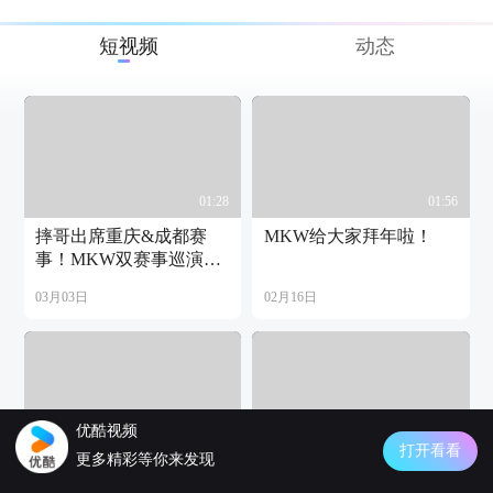
短视频
动态
01:28
01:56
摔哥出席重庆&成都赛
MKW给大家拜年啦！
事！MKW双赛事巡演，
首次来袭川渝地区！
03月03日
02月16日
优酷视频
00:49
00:42
打开看看
更多精彩等你来发现
大山姆vs林栋轩｜MKW
喵喵子vsSyanSyan天津赛