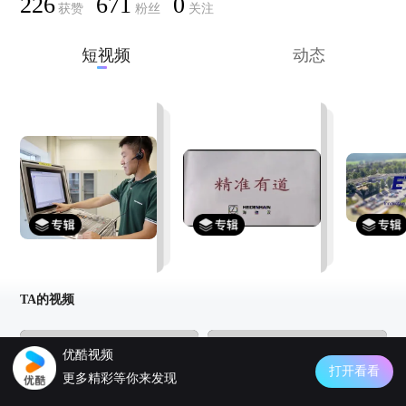
226
671
0
获赞
粉丝
关注
短视频
动态
线上培训
公司简介
子公司
更新至13集
更新至3集
更新至1集
TA的视频
优酷视频
打开看看
更多精彩等你来发现