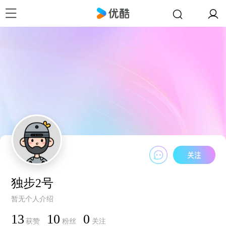
独步2号
暂无个人介绍
13
10
0
获赞
粉丝
关注