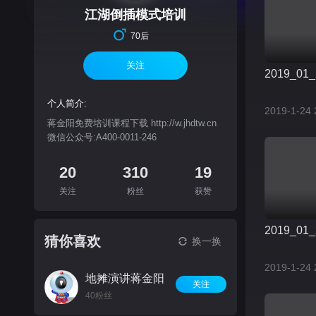
江湖倒插模式培训
70后
关注
2019_01_
个人简介:
2019-1-24 
蒋金阳免费培训课程下载 http://w.jhdtw.cn
微信公众号:A400-0011-246
20
310
19
关注
粉丝
获赞
2019_01_
猜你喜欢
换一换
2019-1-24 
地摊演讲蒋金阳
关注
40粉丝