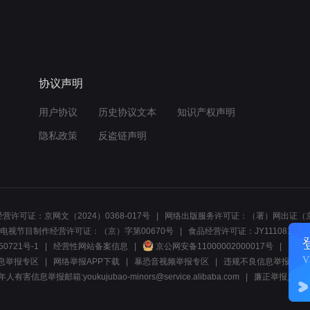
协议声明
用户协议
历史协议文本
知识产权声明
隐私政策
反盗链声明
营许可证：京网文（2024）0368-017号
网络出版服务许可证：（署）网出证（京
电视节目制作经营许可证：（京）字第00670号
食品经营许可证：JY1110812297
50721号-1
经营性网站备案信息
京公网安备11000002000017号
网络1
息举报专区
网络举报APP下载
暴恐音视频举报专区
违规不良信息举报:电话40081
人有害信息举报邮箱:youkujubao-minors@service.alibaba.com
廉正举报入口