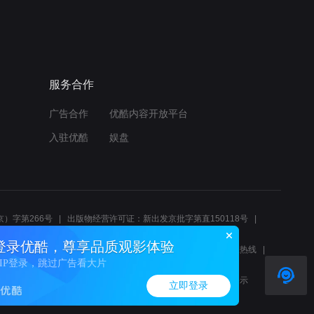
服务合作
广告合作
优酷内容开放平台
入驻优酷
娱盘
）字第266号
出版物经营许可证：新出发京批字第直150118号
6214
互联网宗教信息服务许可证：京（2022）0000083
登录优酷，尊享品质观影体验
10报警服务
北京互联网举报中心
北京12345文化市场举报热线
VIP登录，跳过广告看大片
00580、邮箱youkujubao@service.alibaba.com
廉正举报邮箱：wenyulianzheng@alibaba-inc.com
算法公示
立即登录