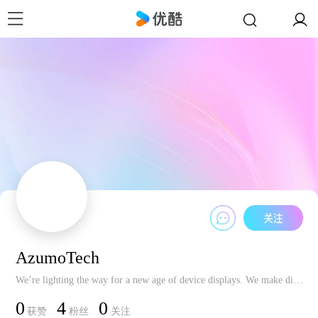
AzumoTech
We’re lighting the way for a new age of device displays. We make displays that are efficient, effective, and safe for all. Contact us at info@azumotech.com
0
4
0
获赞
粉丝
关注