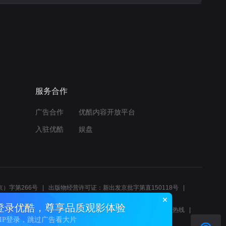
服务合作
广告合作
优酷内容开放平台
入驻优酷
娱盘
）字第266号
出版物经营许可证：新出发京批字第直150118号
6214
互联网宗教信息服务许可证：京（2022）0000083
登录优酷，尊享品质观影体验
10报警服务
北京互联网举报中心
北京12345文化市场举报热线
VIP登录，跳过广告看大片
00580、邮箱youkujubao@service.alibaba.com