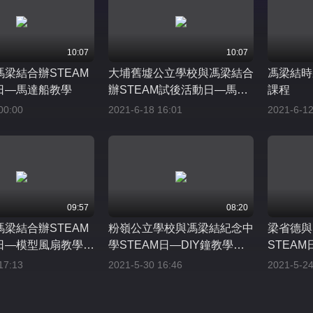
10:07
10:07
梁結合辦STEAM
大埔舊墟公立學校與馮梁結合
馮梁結時
日—馬達船教學
辦STEAM試後活動日—馬達
課程
船教學
00:00
2021-6-18 16:01
2021-6-12
09:57
08:20
梁結合辦STEAM
粉嶺公立學校與馮梁結紀念中
梁省德與
日—模型風扇教學影
學STEAM日—DIY鐘教學影
STEA
片
片
17:13
2021-5-30 16:46
2021-5-24