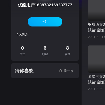
优酷用户1638782169337777
关注
梁省德與馮
試後活動
个人简介:
2021-6-21 
0
6
8
关注
粉丝
获赞
猜你喜欢
换一换
陳式宏與馮
試後活動
片
2021-5-30 