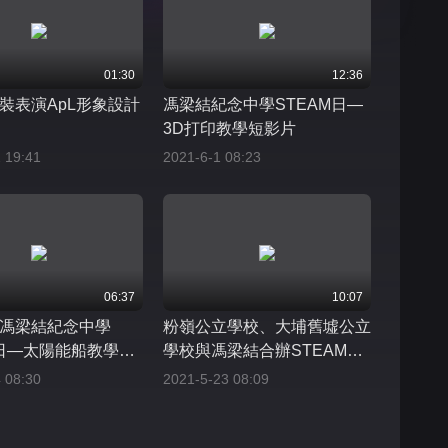
01:30
12:36
裝表演ApL形象設計
馮梁結紀念中學STEAM日—
3D打印教學短影片
 19:41
2021-6-1 08:23
06:37
10:07
馮梁結紀念中學
粉嶺公立學校、大埔舊墟公立
M日—太陽能船教學影
學校與馮梁結合辦STEAM試
後活動日—馬達船教學
 08:30
2021-5-23 08:09